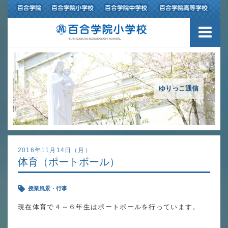
３つの豊かさ・沿革
施設紹介
アクセスマップ
ゆりっこ通信
制服紹介
スクールバス運行
2016年11月14日（月）
体育（ポートボール）
授業の特色
授業風景・行事
教育の特色
現在体育で４～６年生はポートボールを行っています。
進路指導