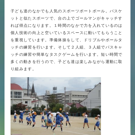
英語力の向上
子ども達のなかでも人気のスポーツポートボール。バスケ
体育と食育
ットと似たスポーツで、台の上でゴールマンがキャッチす
れば得点になります。１時間のなかで力を入れているのは
クラブ活動
個人技術の向上と空いているスペースに動いてもらうこと
委員会
を重視しています。準備体操をして、ドリブルやボールタ
ッチの練習を行います。そして２人組、３人組でパスキャ
ッチの練習や簡単なタスクゲームを行います。短い時間で
多くの動きを行うので、子ども達は楽しみながら運動に取
百合学院小学校の一日
り組みます。
学校図書館
All in School
学校感染症に関する 報告書・登校
許可証