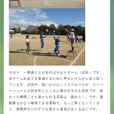
年間行事
行事紹介
校外学習・宿泊行事
新入生募集要項
入学金・学費
優遇制度
やはり、一番盛り上がるのはやはりゲーム（試合）です。
全チームめあてを達成するために声をかけながら走り回っ
転編入試験について
ています。試合中、思いがけないミラクルパスや、スーパ
ーシュートが試合中にたくさん飛び出すのも見所です。終
保護者の声・入試関連よくある質問
わった瞬間こども達から出る言葉は「疲れた～」です。運
説明会・公開行事
動量もかなり確保できる運動で、もっと寒くなってくる
と、授業終わりの子ども達から湯気が出くるほどです。