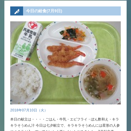
今日の給食(7月9日)
いじめ防止基本方針
安全・防災教育
警報などの対応
2018年07月10日（火）
本日の献立は・・・・ごはん・牛乳・エビフライ・ぽん酢和え・キラ
キラそうめん汁 今日は七夕献立で、キラキラそうめんには星形の人参