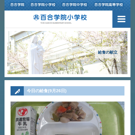
３つの豊かさ・沿革
施設紹介
アクセスマップ
給食の献立
制服紹介
スクールバス運行
今日の給食(9月26日)
授業の特色
教育の特色
進路指導