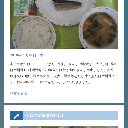
英語力の向上
体育と食育
クラブ活動
委員会
2018年09月27日（木）
本日の献立は・・・・ごはん・牛乳・さんまの塩焼き・大平(山口県の
百合学院小学校の一日
郷土料理)・味噌汁今日の献立には秋が旬のさんまが出ました。大平
(おおひら)は、鶏肉や大根、人参、里芋等をだし汁で煮た郷土料理で
学校図書館
す。秋の海の幸、山の幸をおいしくいただきました。
All in School
記事を見る
学校感染症に関する 報告書・登校
許可証
今日の給食(9月20日)