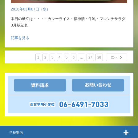
2018年03月07日（水）
本日の献立は・・・・カレーライス・福神漬・牛乳・フレンチサラダ
3月献立表
記事を見る
1
2
3
4
5
6
…
27
28
次へ
学校案内