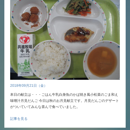
年間行事
行事紹介
校外学習・宿泊行事
新入生募集要項
入学金・学費
優遇制度
2018年09月21日（金）
転編入試験について
本日の献立は・・・ごはん牛乳白身魚のかば焼き風小松菜のごま和え
味噌汁月見だんご 今日は秋のお月見献立です。月見だんごのデザート
保護者の声・入試関連よくある質問
がついていてみんな喜んで食べていました。
説明会・公開行事
記事を見る