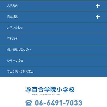
英語力の向上
入学案内
体育と食育
安全対策
クラブ活動
お問い合わせ
委員会
資料請求
個人情報の取り扱い
百合学院小学校の一日
ゆりっこ通信
学校図書館
百合学院小学校同窓会
All in School
学校感染症に関する 報告書・登校
許可証