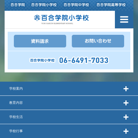
３つの豊かさ・沿革
施設紹介
アクセスマップ
制服紹介
スクールバス運行
学校案内
授業の特色
教育内容
教育の特色
学校生活
進路指導
学校行事