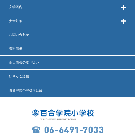
英語力の向上
入学案内
体育と食育
安全対策
クラブ活動
お問い合わせ
委員会
資料請求
個人情報の取り扱い
百合学院小学校の一日
ゆりっこ通信
学校図書館
百合学院小学校同窓会
All in School
学校感染症に関する 報告書・登校
許可証