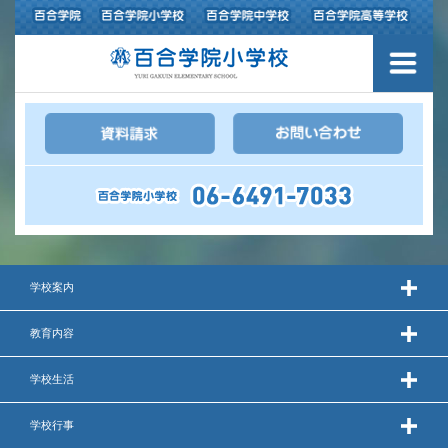
３つの豊かさ・沿革
施設紹介
アクセスマップ
制服紹介
スクールバス運行
学校案内
授業の特色
教育内容
教育の特色
学校生活
進路指導
学校行事