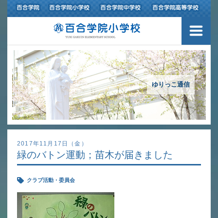
３つの豊かさ・沿革
施設紹介
アクセスマップ
ゆりっこ通信
制服紹介
スクールバス運行
2017年11月17日（金）
緑のバトン運動；苗木が届きました
授業の特色
クラブ活動・委員会
教育の特色
進路指導