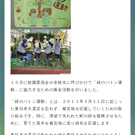
英語力の向上
体育と食育
クラブ活動
委員会
百合学院小学校の一日
学校図書館
１０月に校園委員会が全校生に呼びかけて「緑のバトン運
動」に協力するための募金活動を行いました。
All in School
「緑のバトン運動」とは、２０１１年３月１１日に起こっ
学校感染症に関する 報告書・登校
た東日本大震災を忘れず、被災地を応援していくための取
許可証
り組みです。特に、津波で失われた町の緑を復興させるた
めに、育てた苗木を被災地に送り緑化を応援します。
東日本大震災で失われた緑を復活させるためにはたくさん