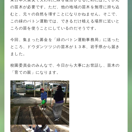
年間行事
の苗木が必要です。ただ、他の地域の苗木を無理に持ち込
むと、元々の自然を壊すことになりかねません。そこで、
行事紹介
この緑のバトン運動では、できるだけ植える場所に近いと
ころの苗を使うことにしているのだそうです。
校外学習・宿泊行事
今回、集まった募金を「緑のバトン運動事務局」に送った
ところ、ドウダンツツジの苗木が１３本、岩手県から届き
ました。
新入生募集要項
校園委員会のみんなで、今日から大事にお世話し、苗木の
入学金・学費
「育ての親」になります。
優遇制度
転編入試験について
保護者の声・入試関連よくある質問
説明会・公開行事