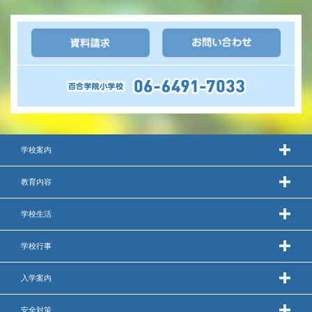
年間行事
行事紹介
校外学習・宿泊行事
新入生募集要項
学校案内
入学金・学費
教育内容
優遇制度
学校生活
転編入試験について
学校行事
保護者の声・入試関連よくある質問
説明会・公開行事
入学案内
安全対策