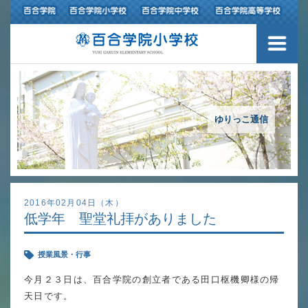
３つの豊かさ・沿革
施設紹介
アクセスマップ
ゆりっこ通信
制服紹介
スクールバス運行
2016年02月04日（木）
低学年 聖堂礼拝がありました
授業の特色
授業風景・行事
教育の特色
今月２３日は、百合学院の創立者である田口枢機卿様の帰
進路指導
天日です。