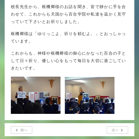
英語力の向上
校長先生から、枢機卿様のお話を聞き、皆で静かに手を合
わせて、これからも天国から百合学院や私達を温かく見守
体育と食育
っていて下さいとお祈りしました。
クラブ活動
枢機卿様は「ゆりっこよ、祈りを頼むよ。」とおっしゃっ
委員会
ています。
これからも、神様や枢機卿様の御心にかなった百合の子と
して日々祈り、優しい心をもって毎日を大切に過ごしてい
きたいです。
百合学院小学校の一日
学校図書館
All in School
学校感染症に関する 報告書・登校
許可証
前へ
次へ