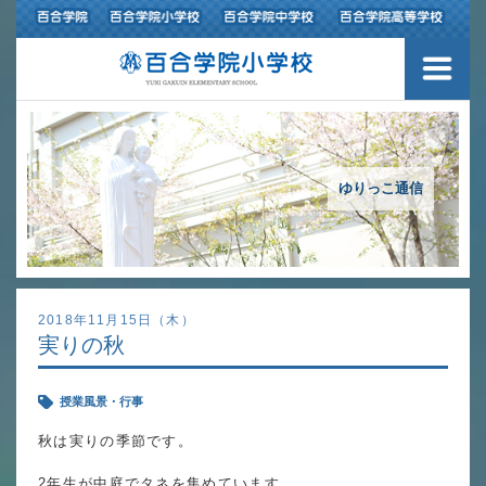
３つの豊かさ・沿革
施設紹介
アクセスマップ
ゆりっこ通信
制服紹介
スクールバス運行
2018年11月15日（木）
実りの秋
授業の特色
授業風景・行事
教育の特色
秋は実りの季節です。
進路指導
2年生が中庭でタネを集めています。