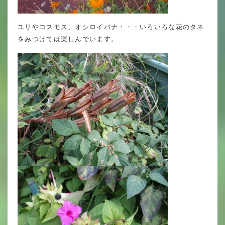
年間行事
ユリやコスモス、オシロイバナ・・・いろいろな花のタネ
行事紹介
をみつけては楽しんでいます。
校外学習・宿泊行事
新入生募集要項
入学金・学費
優遇制度
転編入試験について
保護者の声・入試関連よくある質問
説明会・公開行事