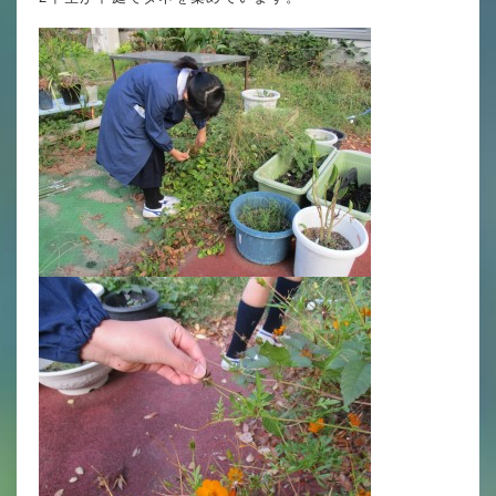
英語力の向上
体育と食育
クラブ活動
委員会
百合学院小学校の一日
学校図書館
All in School
学校感染症に関する 報告書・登校
許可証