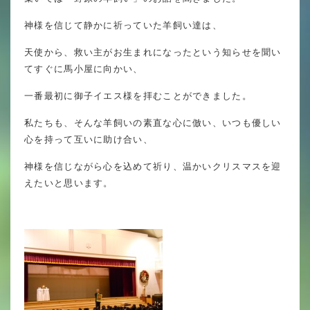
英語力の向上
神様を信じて静かに祈っていた羊飼い達は、
体育と食育
天使から、救い主がお生まれになったという知らせを聞い
クラブ活動
てすぐに馬小屋に向かい、
委員会
一番最初に御子イエス様を拝むことができました。
私たちも、そんな羊飼いの素直な心に倣い、いつも優しい
心を持って互いに助け合い、
百合学院小学校の一日
神様を信じながら心を込めて祈り、温かいクリスマスを迎
えたいと思います。
学校図書館
All in School
学校感染症に関する 報告書・登校
許可証