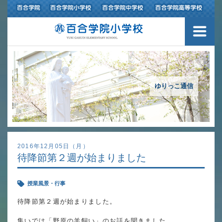
３つの豊かさ・沿革
施設紹介
アクセスマップ
ゆりっこ通信
制服紹介
スクールバス運行
2016年12月05日（月）
待降節第２週が始まりました
授業の特色
授業風景・行事
教育の特色
待降節第２週が始まりました。
進路指導
集いでは「野原の羊飼い」のお話を聞きました。