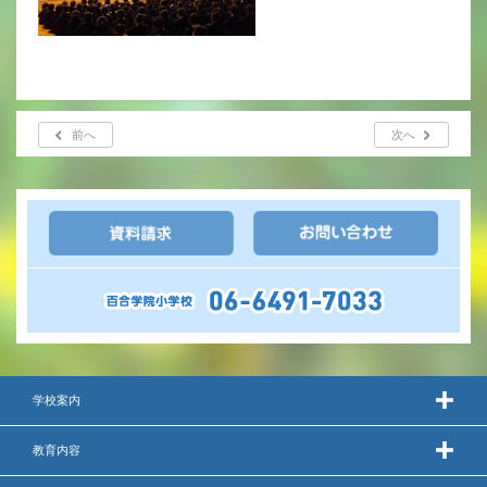
年間行事
行事紹介
校外学習・宿泊行事
前へ
次へ
新入生募集要項
入学金・学費
優遇制度
転編入試験について
保護者の声・入試関連よくある質問
学校案内
説明会・公開行事
教育内容