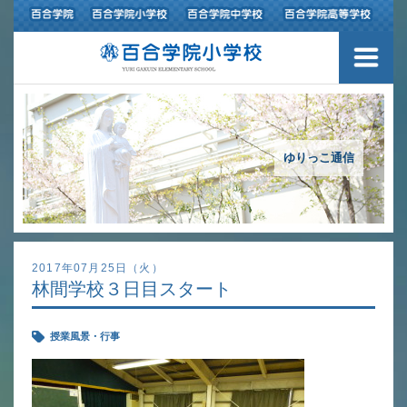
３つの豊かさ・沿革
施設紹介
アクセスマップ
ゆりっこ通信
制服紹介
スクールバス運行
2017年07月25日（火）
林間学校３日目スタート
授業の特色
授業風景・行事
教育の特色
進路指導