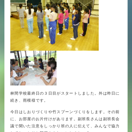
英語力の向上
体育と食育
クラブ活動
委員会
百合学院小学校の一日
学校図書館
All in School
林間学校最終日の３日目がスタートしました。外は昨日に
続き、雨模様です。
学校感染症に関する 報告書・登校
許可証
今日はしおりづくりや竹スプーンづくりをします。その前
に、お部屋のお片付けがあります。副班長さんは副班長会
議で聞いた注意をしっかり班の人に伝えて、みんなで協力