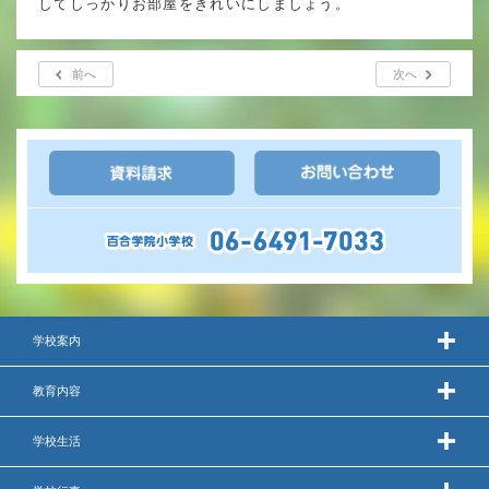
してしっかりお部屋をきれいにしましょう。
年間行事
行事紹介
前へ
次へ
校外学習・宿泊行事
新入生募集要項
入学金・学費
優遇制度
学校案内
転編入試験について
保護者の声・入試関連よくある質問
教育内容
説明会・公開行事
学校生活