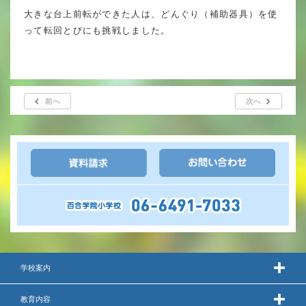
年間行事
大きな台上前転ができた人は、どんぐり（補助器具）を使
って転回とびにも挑戦しました。
行事紹介
校外学習・宿泊行事
前へ
次へ
新入生募集要項
入学金・学費
優遇制度
転編入試験について
保護者の声・入試関連よくある質問
学校案内
説明会・公開行事
教育内容