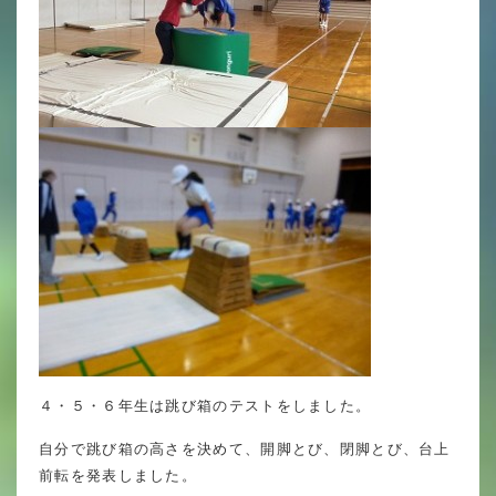
英語力の向上
体育と食育
クラブ活動
委員会
百合学院小学校の一日
学校図書館
All in School
学校感染症に関する 報告書・登校
４・５・６年生は跳び箱のテストをしました。
許可証
自分で跳び箱の高さを決めて、開脚とび、閉脚とび、台上
前転を発表しました。