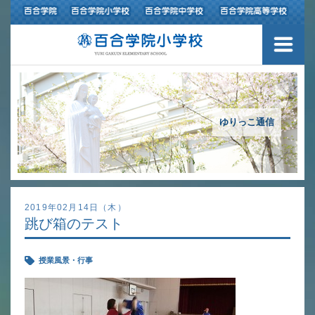
３つの豊かさ・沿革
施設紹介
アクセスマップ
ゆりっこ通信
制服紹介
スクールバス運行
2019年02月14日（木）
跳び箱のテスト
授業の特色
授業風景・行事
教育の特色
進路指導