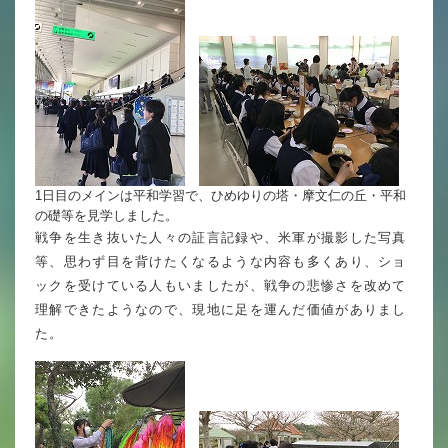
英語力の向上
体育と食育
クラブ活動
委員会
1日目のメインは平和学習で、ひめゆりの塔・摩文仁の丘・平和
の礎等を見学しました。
百合学院小学校の一日
戦争を生き抜いた人々の証言記録や、米軍が撮影した写真
等、思わず目を背けたくなるような内容も多くあり、ショ
学校図書館
ックを受けている人もいましたが、戦争の悲惨さを改めて
All in School
理解できたようなので、現地に足を運んだ価値がありまし
た。
学校感染症に関する 報告書・登校
許可証