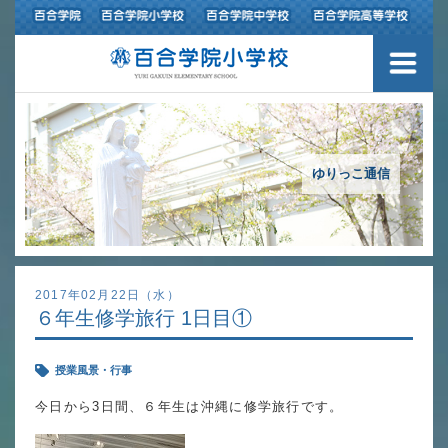
３つの豊かさ・沿革
施設紹介
アクセスマップ
ゆりっこ通信
制服紹介
スクールバス運行
2017年02月22日（水）
６年生修学旅行 1日目①
授業の特色
授業風景・行事
教育の特色
今日から3日間、６年生は沖縄に修学旅行です。
進路指導