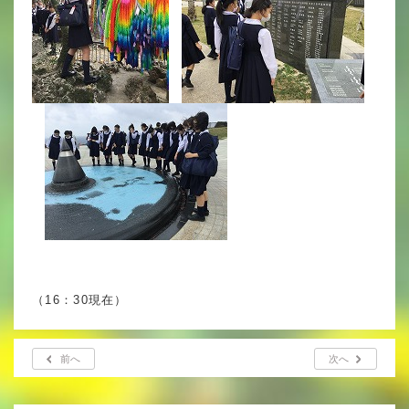
年間行事
行事紹介
校外学習・宿泊行事
新入生募集要項
入学金・学費
優遇制度
転編入試験について
（16：30現在）
保護者の声・入試関連よくある質問
前へ
次へ
説明会・公開行事