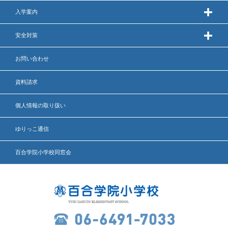
英語力の向上
入学案内
体育と食育
安全対策
クラブ活動
お問い合わせ
委員会
資料請求
個人情報の取り扱い
百合学院小学校の一日
ゆりっこ通信
学校図書館
百合学院小学校同窓会
All in School
学校感染症に関する 報告書・登校
許可証