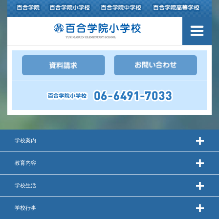
３つの豊かさ・沿革
施設紹介
アクセスマップ
制服紹介
スクールバス運行
学校案内
授業の特色
教育内容
教育の特色
学校生活
進路指導
学校行事