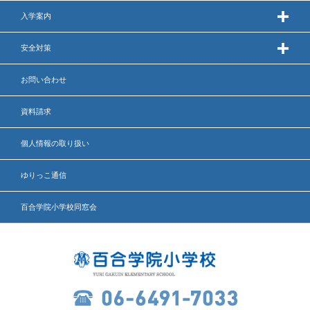
英語力の向上
入学案内
体育と食育
安全対策
クラブ活動
お問い合わせ
委員会
資料請求
個人情報の取り扱い
百合学院小学校の一日
ゆりっこ通信
学校図書館
百合学院小学校同窓会
All in School
学校感染症に関する 報告書・登校
許可証