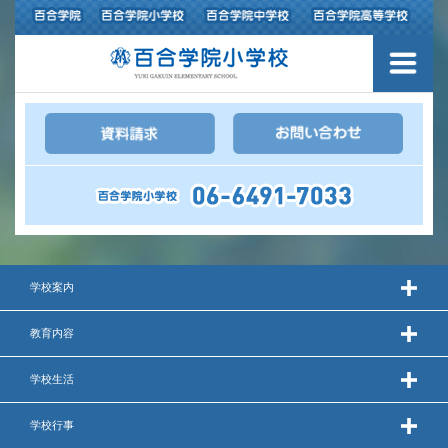
３つの豊かさ・沿革
施設紹介
アクセスマップ
制服紹介
スクールバス運行
学校案内
授業の特色
教育内容
教育の特色
学校生活
進路指導
学校行事