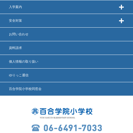
英語力の向上
入学案内
体育と食育
安全対策
クラブ活動
お問い合わせ
委員会
資料請求
個人情報の取り扱い
百合学院小学校の一日
ゆりっこ通信
学校図書館
百合学院小学校同窓会
All in School
学校感染症に関する 報告書・登校
許可証