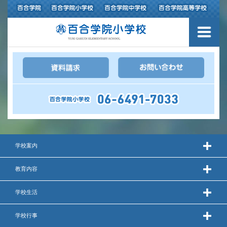
３つの豊かさ・沿革
施設紹介
アクセスマップ
制服紹介
スクールバス運行
学校案内
授業の特色
教育内容
教育の特色
学校生活
進路指導
学校行事