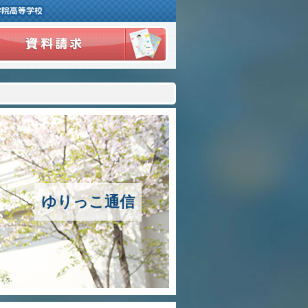
３つの豊かさ・沿革
施設紹介
アクセスマップ
制服紹介
スクールバス運行
ゆりっこ通信
授業の特色
教育の特色
進路指導