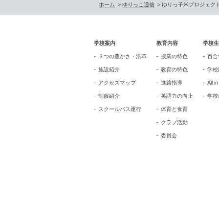
ホーム
>
ゆりっこ通信
> ゆりっ子米プロジェク
学校案内
教育内容
学校生
３つの豊かさ・沿革
授業の特色
百合
施設紹介
教育の特色
学校
アクセスマップ
進路指導
All i
制服紹介
英語力の向上
学校
スクールバス運行
体育と食育
クラブ活動
委員会