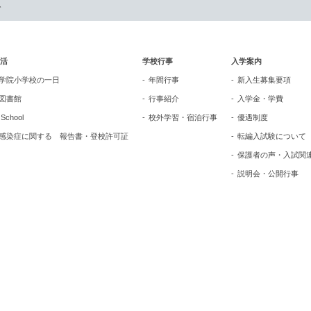
ト
活
学校行事
入学案内
学院小学校の一日
年間行事
新入生募集要項
図書館
行事紹介
入学金・学費
n School
校外学習・宿泊行事
優遇制度
感染症に関する 報告書・登校許可証
転編入試験について
保護者の声・入試関
説明会・公開行事