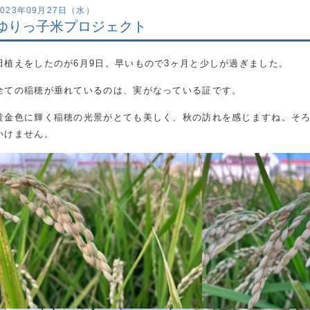
2023年09月27日（水）
ゆりっ子米プロジェクト
田植えをしたのが6月9日。早いもので3ヶ月と少しが過ぎました。
全ての稲穂が垂れているのは、実がなっている証です。
黄金色に輝く稲穂の光景がとても美しく、秋の訪れを感じますね。そ
いけません。