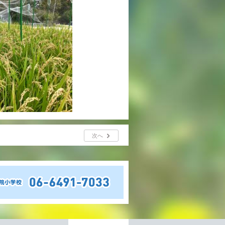
年間行事
行事紹介
校外学習・宿泊行事
新入生募集要項
入学金・学費
次へ
優遇制度
転編入試験について
保護者の声・入試関連よくある質問
説明会・公開行事