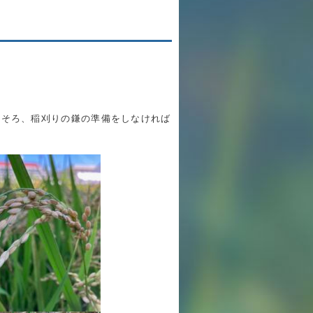
英語力の向上
体育と食育
クラブ活動
委員会
ろそろ、稲刈りの鎌の準備をしなければ
百合学院小学校の一日
学校図書館
All in School
学校感染症に関する 報告書・登校
許可証