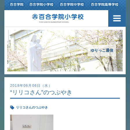
３つの豊かさ・沿革
施設紹介
アクセスマップ
ゆりっこ通信
制服紹介
スクールバス運行
2018年06月06日（水）
“リリコさん”のつぶやき
授業の特色
リリコさんのつぶやき
教育の特色
進路指導