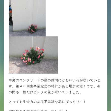
英語力の向上
体育と食育
クラブ活動
委員会
百合学院小学校の一日
学校図書館
All in School
中庭のコンクリートの壁の隙間にかわいい花が咲いていま
す。第４０回生卒業記念の時計がある場所の近くです。冬
学校感染症に関する 報告書・登校
許可証
の間も一輪だけピンクの花が咲いていました。
とっても生命力のある不思議な花にびっくり！！