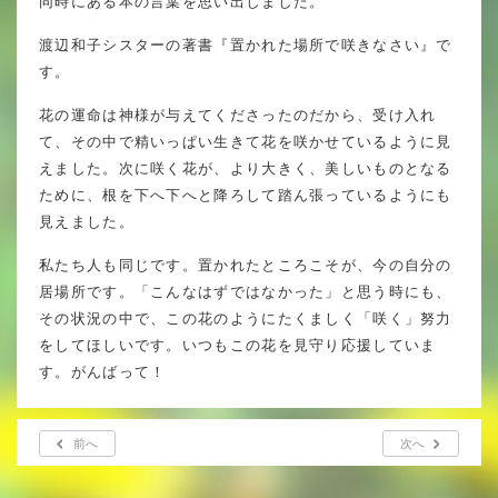
同時にある本の言葉を思い出しました。
年間行事
渡辺和子シスターの著書『置かれた場所で咲きなさい』で
行事紹介
す。
校外学習・宿泊行事
花の運命は神様が与えてくださったのだから、受け入れ
て、その中で精いっぱい生きて花を咲かせているように見
えました。次に咲く花が、より大きく、美しいものとなる
ために、根を下へ下へと降ろして踏ん張っているようにも
新入生募集要項
見えました。
入学金・学費
私たち人も同じです。置かれたところこそが、今の自分の
居場所です。「こんなはずではなかった」と思う時にも、
優遇制度
その状況の中で、この花のようにたくましく「咲く」努力
をしてほしいです。いつもこの花を見守り応援していま
転編入試験について
す。がんばって！
保護者の声・入試関連よくある質問
説明会・公開行事
前へ
次へ