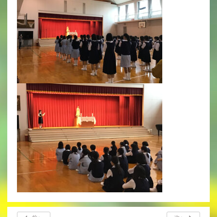
年間行事
行事紹介
校外学習・宿泊行事
新入生募集要項
入学金・学費
優遇制度
転編入試験について
保護者の声・入試関連よくある質問
説明会・公開行事