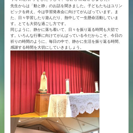
英語力の向上
先生からは「動と静」のお話を聞きました。子どもたちはユリン
ピックを終え、今は学習発表会に向けてがんばっています。ま
体育と食育
た、日々学習したり遊んだり、熱中して一生懸命活動していま
す。とても大切な過ごし方です。
クラブ活動
同じように、静かに落ち着いて、日々を振り返る時間も大切で
す。いろんな行事に向けてがんばっている今だからこそ、今日の
委員会
祈りの時間のように、毎日の中で、静かに生活を振り返る時間、
感謝する時間を大切にしていきましょう。
百合学院小学校の一日
学校図書館
All in School
学校感染症に関する 報告書・登校
許可証