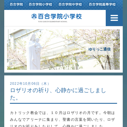
３つの豊かさ・沿革
施設紹介
アクセスマップ
ゆりっこ通信
制服紹介
スクールバス運行
2022年10月06日（木）
ロザリオの祈り、心静かに過ごしまし
授業の特色
た。
教育の特色
カトリック教会では、１０月はロザリオの月です。今朝は
進路指導
みんなでアリーナに集まり、聖書の言葉を聞いたり、ロザ
リオのお祈りをしたりして、心静かに過ごしました。