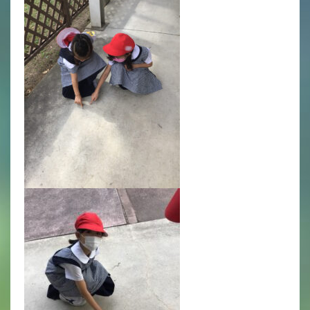
英語力の向上
体育と食育
クラブ活動
委員会
百合学院小学校の一日
学校図書館
All in School
学校感染症に関する 報告書・登校
許可証