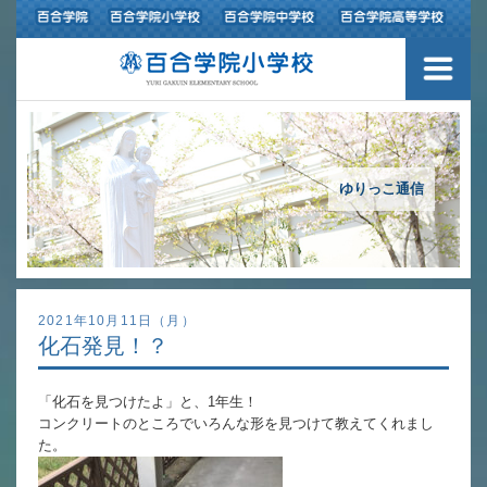
３つの豊かさ・沿革
施設紹介
アクセスマップ
ゆりっこ通信
制服紹介
スクールバス運行
2021年10月11日（月）
化石発見！？
授業の特色
「化石を見つけたよ」と、1年生！
教育の特色
コンクリートのところでいろんな形を見つけて教えてくれまし
た。
進路指導