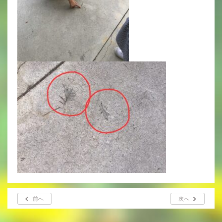
年間行事
行事紹介
校外学習・宿泊行事
新入生募集要項
入学金・学費
優遇制度
転編入試験について
保護者の声・入試関連よくある質問
説明会・公開行事
前へ
次へ