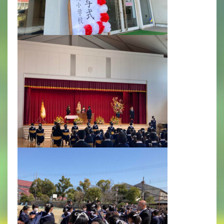
年間行事
行事紹介
校外学習・宿泊行事
新入生募集要項
入学金・学費
優遇制度
転編入試験について
保護者の声・入試関連よくある質問
説明会・公開行事