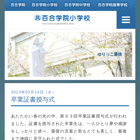
３つの豊かさ・沿革
施設紹介
アクセスマップ
ゆりっこ通信
制服紹介
スクールバス運行
2023年03月14日（火）
卒業証書授与式
授業の特色
あたたかい春の光の中、第６３回卒業証書授与式が行われ
教育の特色
ました。証書を授与された卒業生は、一人ひとり夢や感謝
進路指導
をしっかりと述べ、最後の言葉と歌もとても美しく、最後
まで神様に見守られた式でした。