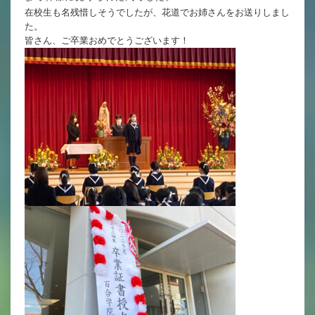
英語力の向上
在校生も名残惜しそうでしたが、花道でお姉さんをお送りしまし
た。
体育と食育
皆さん、ご卒業おめでとうございます！
クラブ活動
委員会
百合学院小学校の一日
学校図書館
All in School
学校感染症に関する 報告書・登校
許可証