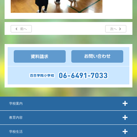
年間行事
行事紹介
前へ
次へ
校外学習・宿泊行事
新入生募集要項
入学金・学費
優遇制度
転編入試験について
学校案内
保護者の声・入試関連よくある質問
教育内容
説明会・公開行事
学校生活