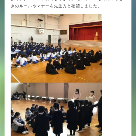
英語力の向上
きのルールやマナーを先生方と確認しました。
体育と食育
クラブ活動
委員会
百合学院小学校の一日
学校図書館
All in School
学校感染症に関する 報告書・登校
許可証