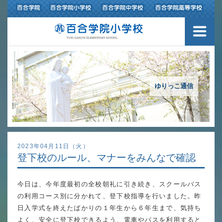
３つの豊かさ・沿革
施設紹介
アクセスマップ
ゆりっこ通信
制服紹介
スクールバス運行
2023年04月11日（火）
登下校のルール、マナーをみんなで確認
授業の特色
今日は、今年度最初の全校朝礼に引き続き、スクールバス
教育の特色
の利用コース別に分かれて、登下校指導を行いました。昨
進路指導
日入学式を終えたばかりの１年生から６年生まで、気持ち
よく、安全に登下校できるよう、電車やバスを利用すると