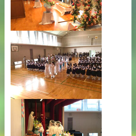
年間行事
行事紹介
校外学習・宿泊行事
新入生募集要項
入学金・学費
優遇制度
転編入試験について
保護者の声・入試関連よくある質問
説明会・公開行事