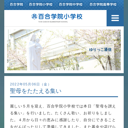
３つの豊かさ・沿革
施設紹介
アクセスマップ
ゆりっこ通信
制服紹介
スクールバス運行
2022年05月06日（金）
聖母をたたえる集い
授業の特色
麗しい５月を迎え、百合学院小学校では本日「聖母を讃え
教育の特色
る集い」を行いました。たくさん歌い、お祈りをしまし
進路指導
た。４月から日々の恵みに感謝したり、自分にできること
をがんばったりして準備してきました。また募金や花びら