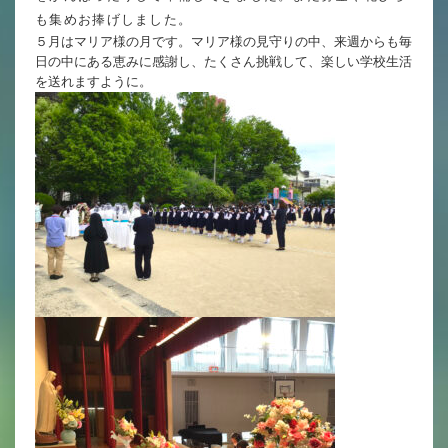
英語力の向上
も集めお捧げしました。
５月はマリア様の月です。マリア様の見守りの中、来週からも毎
体育と食育
日の中にある恵みに感謝し、たくさん挑戦して、楽しい学校生活
を送れますように。
クラブ活動
委員会
百合学院小学校の一日
学校図書館
All in School
学校感染症に関する 報告書・登校
許可証