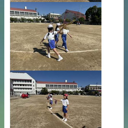
年間行事
行事紹介
校外学習・宿泊行事
新入生募集要項
入学金・学費
優遇制度
転編入試験について
保護者の声・入試関連よくある質問
説明会・公開行事