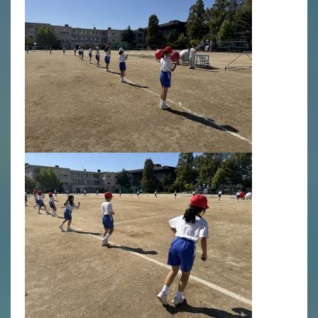
英語力の向上
体育と食育
クラブ活動
委員会
百合学院小学校の一日
学校図書館
All in School
学校感染症に関する 報告書・登校
許可証