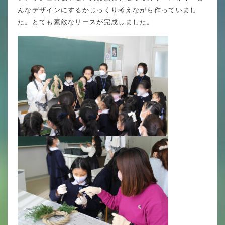
英語力の向上
んなデザインにするかじっくり考えながら作っていまし
た。とても素敵なリースが完成しました。
体育と食育
クラブ活動
委員会
百合学院小学校の一日
学校図書館
All in School
学校感染症に関する 報告書・登校
許可証