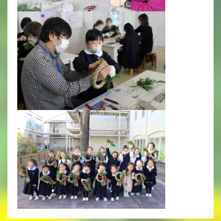
年間行事
行事紹介
校外学習・宿泊行事
新入生募集要項
入学金・学費
優遇制度
転編入試験について
保護者の声・入試関連よくある質問
説明会・公開行事