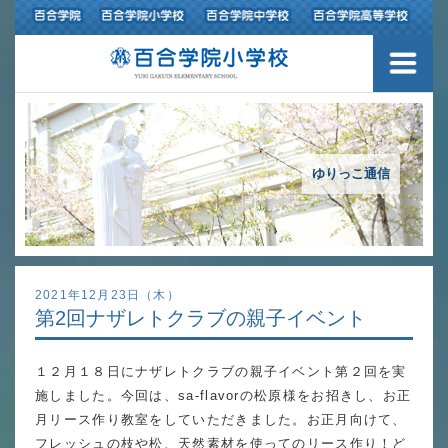
３つの豊かさ・沿革
施設紹介
アクセスマップ
ゆりっこ通信
制服紹介
スクールバス運行
2021年12月23日（木）
第2回ナザレトクラブの親子イベント
授業の特色
１２月１８日にナザレトクラブの親子イベント第２回を実
教育の特色
施しました。今回は、sa-flavorの松原様をお招きし、お正
進路指導
月リース作り教室をしていただきました。お正月向けて、
フレッシュの枝や松、天然素材を使ってのリース作り！ど