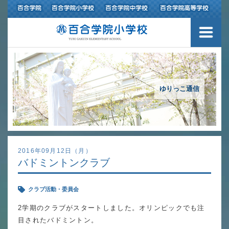
３つの豊かさ・沿革
施設紹介
アクセスマップ
ゆりっこ通信
制服紹介
スクールバス運行
2016年09月12日（月）
バドミントンクラブ
授業の特色
クラブ活動・委員会
教育の特色
2学期のクラブがスタートしました。オリンピックでも注
進路指導
目されたバドミントン。