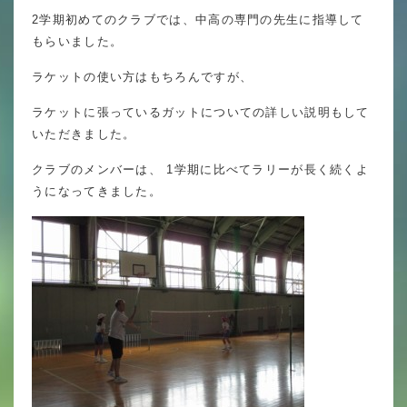
英語力の向上
2学期初めてのクラブでは、中高の専門の先生に指導して
もらいました。
体育と食育
ラケットの使い方はもちろんですが、
クラブ活動
ラケットに張っているガットについての詳しい説明もして
委員会
いただきました。
クラブのメンバーは、 1学期に比べてラリーが長く続くよ
うになってきました。
百合学院小学校の一日
学校図書館
All in School
学校感染症に関する 報告書・登校
許可証