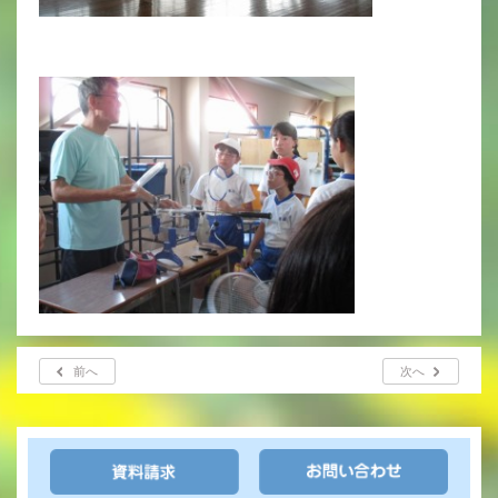
年間行事
行事紹介
校外学習・宿泊行事
新入生募集要項
入学金・学費
優遇制度
転編入試験について
前へ
次へ
保護者の声・入試関連よくある質問
説明会・公開行事