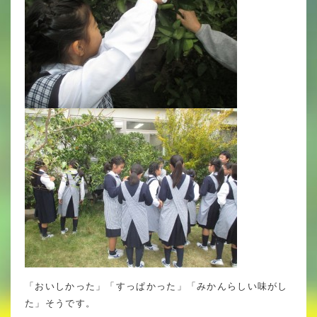
年間行事
行事紹介
校外学習・宿泊行事
新入生募集要項
入学金・学費
優遇制度
転編入試験について
保護者の声・入試関連よくある質問
説明会・公開行事
「おいしかった」「すっぱかった」「みかんらしい味がし
た」そうです。