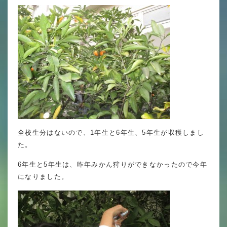
英語力の向上
体育と食育
クラブ活動
委員会
百合学院小学校の一日
全校生分はないので、1年生と6年生、5年生が収穫しまし
学校図書館
た。
All in School
6年生と5年生は、昨年みかん狩りができなかったので今年
になりました。
学校感染症に関する 報告書・登校
許可証