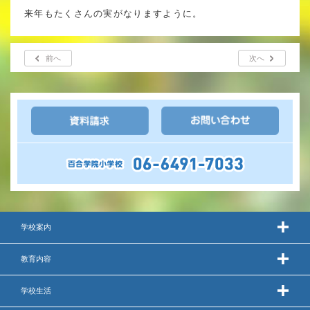
来年もたくさんの実がなりますように。
いじめ防止基本方針
前へ
次へ
安全・防災教育
警報などの対応
学校案内
教育内容
学校生活