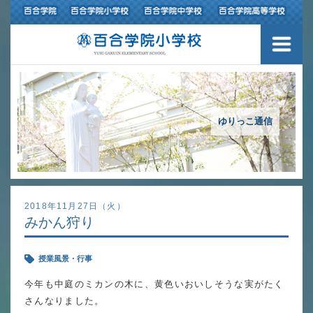
３つの豊かさ・沿革
施設紹介
アクセスマップ
ゆりっこ通信
制服紹介
スクールバス運行
2018年11月27日（火）
みかん狩り
授業の特色
授業風景・行事
教育の特色
今年も中庭のミカンの木に、黄色いおいしそうな実がたく
進路指導
さんなりました。