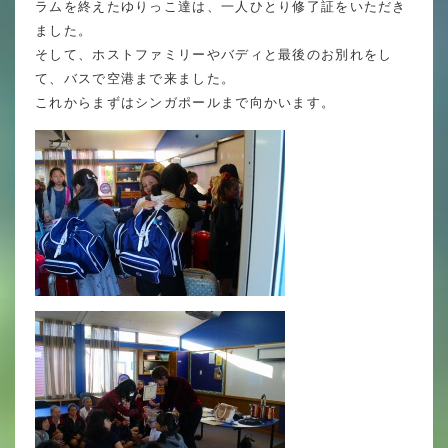
ラムを終えたゆりっこ達は、一人ひとり修了証をいただき
英語力の向上
ました。
体育と食育
そして、ホストファミリーやバディと最後のお別れをし
て、バスで空港まで来ました。
クラブ活動
これからまずはシンガポールまで向かいます。
委員会
百合学院小学校の一日
学校図書館
All in School
学校感染症に関する 報告書・登校
許可証