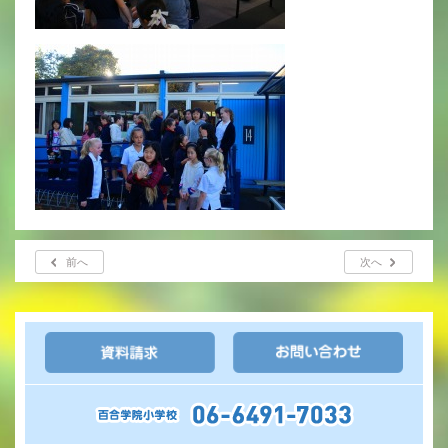
年間行事
行事紹介
校外学習・宿泊行事
新入生募集要項
入学金・学費
前へ
次へ
優遇制度
転編入試験について
保護者の声・入試関連よくある質問
説明会・公開行事