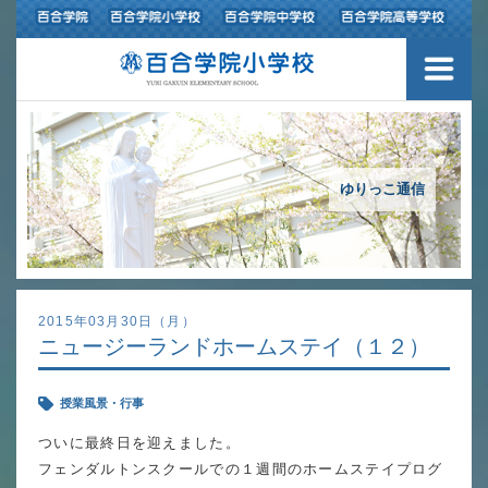
３つの豊かさ・沿革
施設紹介
アクセスマップ
ゆりっこ通信
制服紹介
スクールバス運行
2015年03月30日（月）
ニュージーランドホームステイ（１２）
授業の特色
授業風景・行事
教育の特色
ついに最終日を迎えました。
進路指導
フェンダルトンスクールでの１週間のホームステイプログ