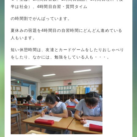
英語力の向上
半は社会）、4時間目自習・質問タイム
体育と食育
の時間割でがんばっています。
クラブ活動
夏休みの宿題を4時間目の自習時間にどんどん進めている
人もいます。
委員会
短い休憩時間は、友達とカードゲームをしたりおしゃべり
をしたり、なかには、勉強をしている人も・・・。
百合学院小学校の一日
学校図書館
All in School
学校感染症に関する 報告書・登校
許可証