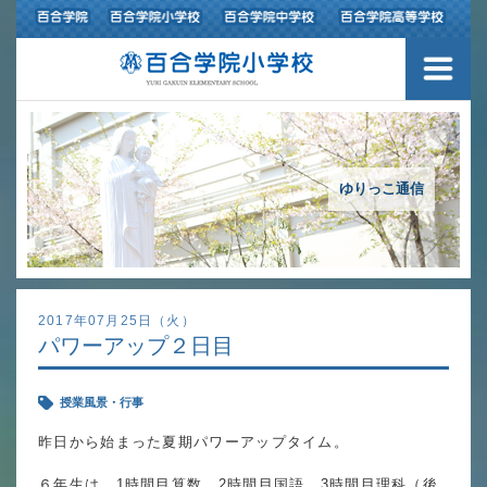
３つの豊かさ・沿革
施設紹介
アクセスマップ
ゆりっこ通信
制服紹介
スクールバス運行
2017年07月25日（火）
パワーアップ２日目
授業の特色
授業風景・行事
教育の特色
昨日から始まった夏期パワーアップタイム。
進路指導
６年生は、1時間目算数、2時間目国語、3時間目理科（後