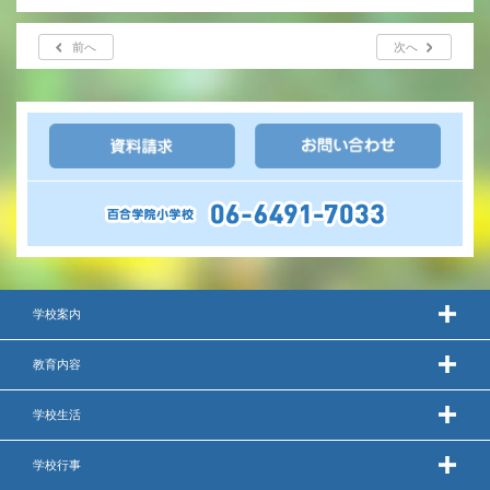
年間行事
前へ
次へ
行事紹介
校外学習・宿泊行事
新入生募集要項
入学金・学費
優遇制度
学校案内
転編入試験について
教育内容
保護者の声・入試関連よくある質問
学校生活
説明会・公開行事
学校行事