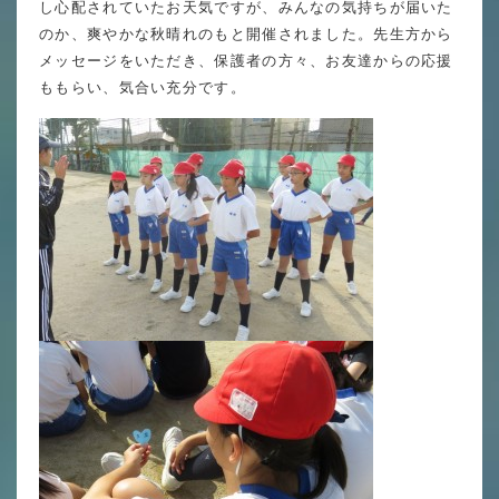
し心配されていたお天気ですが、みんなの気持ちが届いた
英語力の向上
のか、爽やかな秋晴れのもと開催されました。先生方から
体育と食育
メッセージをいただき、保護者の方々、お友達からの応援
ももらい、気合い充分です。
クラブ活動
委員会
百合学院小学校の一日
学校図書館
All in School
学校感染症に関する 報告書・登校
許可証