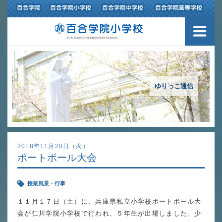
３つの豊かさ・沿革
施設紹介
アクセスマップ
ゆりっこ通信
制服紹介
スクールバス運行
2018年11月20日（火）
ポートボール大会
授業の特色
授業風景・行事
教育の特色
１１月１７日（土）に、兵庫県私立小学校ポートボール大
進路指導
会が仁川学院小学校で行われ、５年生が出場しました。少