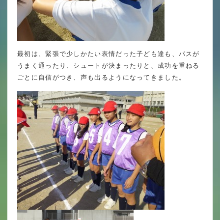
年間行事
行事紹介
校外学習・宿泊行事
最初は、緊張で少しかたい表情だった子ども達も、パスが
うまく通ったり、シュートが決まったりと、成功を重ねる
ごとに自信がつき、声も出るようになってきました。
新入生募集要項
入学金・学費
優遇制度
転編入試験について
保護者の声・入試関連よくある質問
説明会・公開行事