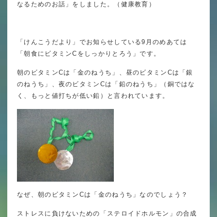
なるためのお話」をしました。（健康教育）
英語力の向上
体育と食育
「けんこうだより」でお知らせしている9月のめあては
クラブ活動
「朝食にビタミンCをしっかりとろう」です。
委員会
朝のビタミンCは「金のねうち」、昼のビタミンCは「銀
のねうち」、夜のビタミンCは「鉛のねうち」（銅ではな
く、もっと値打ちが低い鉛）と言われています。
百合学院小学校の一日
学校図書館
All in School
学校感染症に関する 報告書・登校
許可証
なぜ、朝のビタミンCは「金のねうち」なのでしょう？
ストレスに負けないための「ステロイドホルモン」の合成