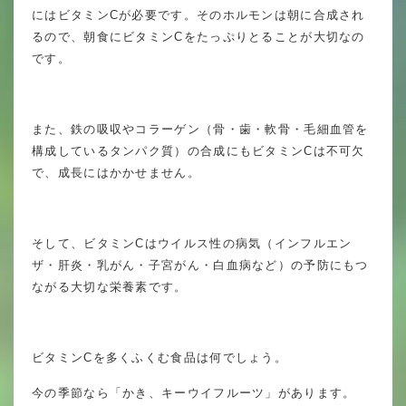
にはビタミンCが必要です。そのホルモンは朝に合成され
年間行事
るので、朝食にビタミンCをたっぷりとることが大切なの
行事紹介
です。
校外学習・宿泊行事
また、鉄の吸収やコラーゲン（骨・歯・軟骨・毛細血管を
構成しているタンパク質）の合成にもビタミンCは不可欠
で、成長にはかかせません。
新入生募集要項
入学金・学費
そして、ビタミンCはウイルス性の病気（インフルエン
優遇制度
ザ・肝炎・乳がん・子宮がん・白血病など）の予防にもつ
ながる大切な栄養素です。
転編入試験について
保護者の声・入試関連よくある質問
ビタミンCを多くふくむ食品は何でしょう。
説明会・公開行事
今の季節なら「かき、キーウイフルーツ」があります。