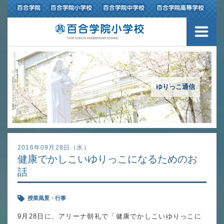
３つの豊かさ・沿革
施設紹介
アクセスマップ
ゆりっこ通信
制服紹介
スクールバス運行
2016年09月28日（水）
健康でかしこいゆりっこになるためのお
授業の特色
話
教育の特色
授業風景・行事
進路指導
9月28日に、アリーナ朝礼で「健康でかしこいゆりっこに