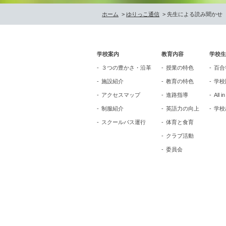
ホーム
>
ゆりっこ通信
> 先生による読み聞かせ
学校案内
教育内容
学校生
３つの豊かさ・沿革
授業の特色
百合
施設紹介
教育の特色
学校
アクセスマップ
進路指導
All i
制服紹介
英語力の向上
学校
スクールバス運行
体育と食育
クラブ活動
委員会