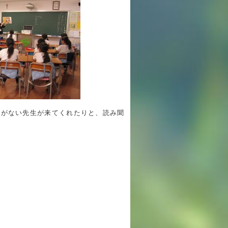
年間行事
行事紹介
校外学習・宿泊行事
新入生募集要項
会がない先生が来てくれたりと、読み聞
入学金・学費
優遇制度
転編入試験について
保護者の声・入試関連よくある質問
説明会・公開行事