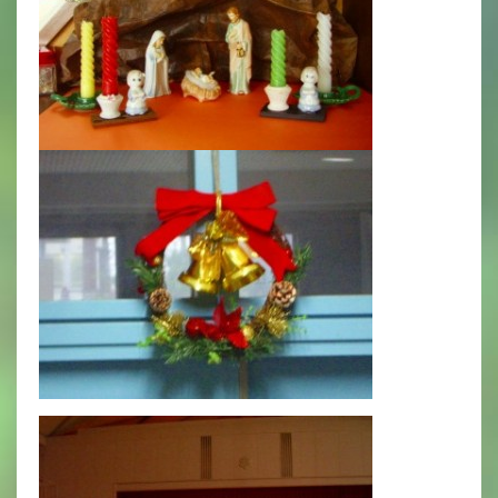
年間行事
行事紹介
校外学習・宿泊行事
新入生募集要項
入学金・学費
優遇制度
転編入試験について
保護者の声・入試関連よくある質問
説明会・公開行事