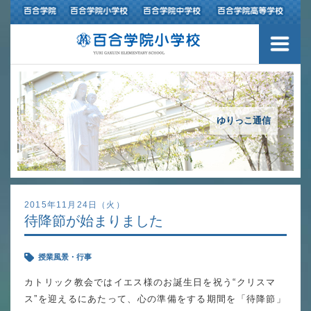
３つの豊かさ・沿革
施設紹介
アクセスマップ
ゆりっこ通信
制服紹介
スクールバス運行
2015年11月24日（火）
待降節が始まりました
授業の特色
授業風景・行事
教育の特色
カトリック教会ではイエス様のお誕生日を祝う“クリスマ
進路指導
ス”を迎えるにあたって、心の準備をする期間を「待降節」