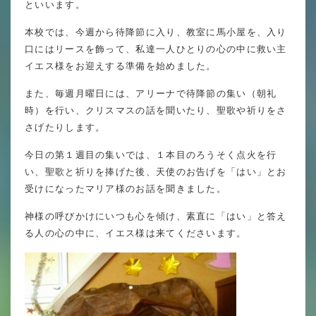
といいます。
英語力の向上
本校では、今週から待降節に入り、教室に馬小屋を、入り
体育と食育
口にはリースを飾って、私達一人ひとりの心の中に救い主
クラブ活動
イエス様をお迎えする準備を始めました。
委員会
また、毎週月曜日には、アリーナで待降節の集い（朝礼
時）を行い、クリスマスの話を聞いたり、聖歌や祈りをさ
さげたりします。
今日の第１週目の集いでは、１本目のろうそく点火を行
百合学院小学校の一日
い、聖歌と祈りを捧げた後、天使のお告げを「はい」とお
受けになったマリア様のお話を聞きました。
学校図書館
神様の呼びかけにいつも心を傾け、素直に「はい」と答え
All in School
る人の心の中に、イエス様は来てくださいます。
学校感染症に関する 報告書・登校
許可証