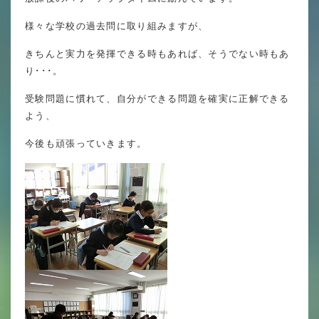
英語力の向上
様々な学校の過去問に取り組みますが、
体育と食育
きちんと実力を発揮できる時もあれば、そうでない時もあ
クラブ活動
り･･･。
委員会
受験問題に慣れて、自分ができる問題を確実に正解できる
よう、
今後も頑張っていきます。
百合学院小学校の一日
学校図書館
All in School
学校感染症に関する 報告書・登校
許可証