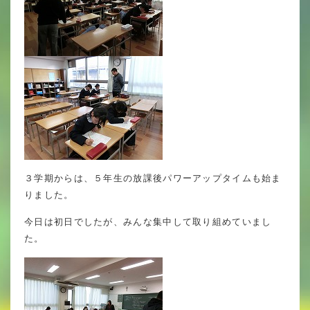
年間行事
行事紹介
校外学習・宿泊行事
新入生募集要項
入学金・学費
３学期からは、５年生の放課後パワーアップタイムも始ま
優遇制度
りました。
転編入試験について
今日は初日でしたが、みんな集中して取り組めていまし
た。
保護者の声・入試関連よくある質問
説明会・公開行事