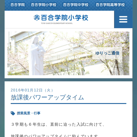
３つの豊かさ・沿革
施設紹介
アクセスマップ
ゆりっこ通信
制服紹介
スクールバス運行
2016年01月12日（火）
放課後パワーアップタイム
授業の特色
授業風景・行事
教育の特色
３学期も６年生は、直前に迫った入試に向けて、
進路指導
放課後のパワーアップタイムに励んでいます。