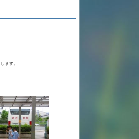
英語力の向上
体育と食育
クラブ活動
委員会
りします。
百合学院小学校の一日
。
学校図書館
All in School
学校感染症に関する 報告書・登校
許可証