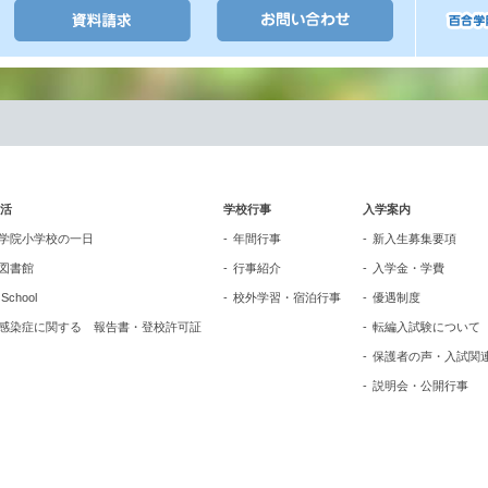
活
学校行事
入学案内
学院小学校の一日
年間行事
新入生募集要項
図書館
行事紹介
入学金・学費
n School
校外学習・宿泊行事
優遇制度
感染症に関する 報告書・登校許可証
転編入試験について
保護者の声・入試関
説明会・公開行事