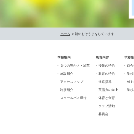
ホーム
> 朝のおそうじをしています
学校案内
教育内容
学校生
３つの豊かさ・沿革
授業の特色
百合
施設紹介
教育の特色
学校
アクセスマップ
進路指導
All i
制服紹介
英語力の向上
学校
スクールバス運行
体育と食育
クラブ活動
委員会