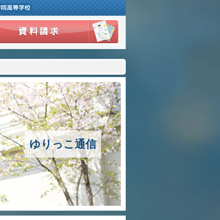
３つの豊かさ・沿革
施設紹介
アクセスマップ
制服紹介
スクールバス運行
ゆりっこ通信
授業の特色
教育の特色
進路指導