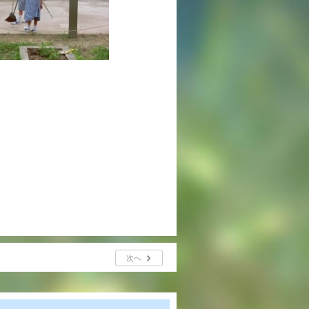
年間行事
行事紹介
校外学習・宿泊行事
新入生募集要項
入学金・学費
優遇制度
転編入試験について
保護者の声・入試関連よくある質問
次へ
説明会・公開行事