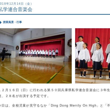
2018年12月14日（金）
私学連合音楽会
授業風景・行事
１２月１６日（日）に行われる第５０回兵庫県私学連合音楽会に３年
達、２８名が出演する予定です。
今日は、全校児童が見守るなか「Ding Dong Merrily On High