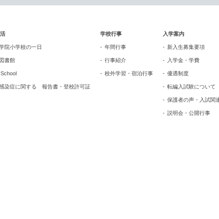
活
学校行事
入学案内
学院小学校の一日
年間行事
新入生募集要項
図書館
行事紹介
入学金・学費
n School
校外学習・宿泊行事
優遇制度
感染症に関する 報告書・登校許可証
転編入試験について
保護者の声・入試関
説明会・公開行事