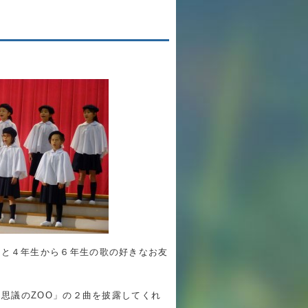
英語力の向上
体育と食育
クラブ活動
委員会
百合学院小学校の一日
学校図書館
All in School
学校感染症に関する 報告書・登校
生と４年生から６年生の歌の好きなお友
許可証
」と「不思議のZOO」の２曲を披露してくれ