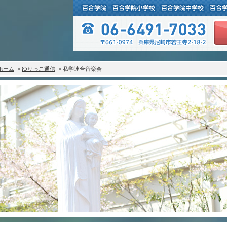
ホーム
>
ゆりっこ通信
> 私学連合音楽会