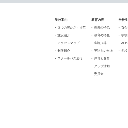
学校案内
教育内容
学校生
３つの豊かさ・沿革
授業の特色
百合
施設紹介
教育の特色
学校
アクセスマップ
進路指導
All i
制服紹介
英語力の向上
学校
スクールバス運行
体育と食育
クラブ活動
委員会