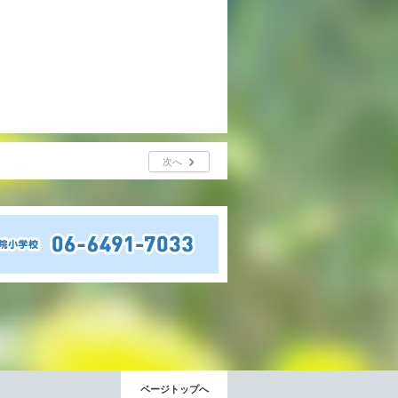
年間行事
行事紹介
校外学習・宿泊行事
次へ
新入生募集要項
入学金・学費
優遇制度
転編入試験について
保護者の声・入試関連よくある質問
説明会・公開行事
ページトップへ