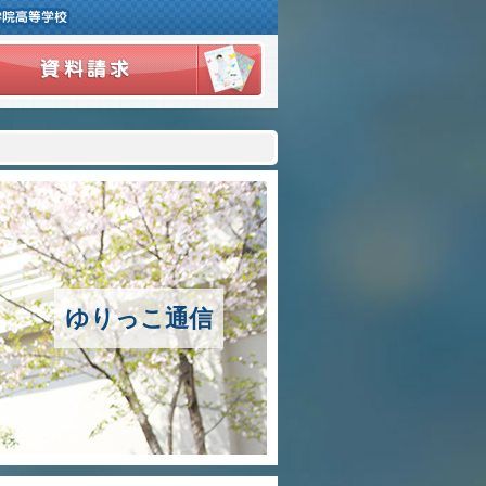
３つの豊かさ・沿革
施設紹介
アクセスマップ
制服紹介
スクールバス運行
ゆりっこ通信
授業の特色
教育の特色
進路指導