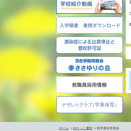
ホーム
>
ゆりっこ通信
> 私学連合音楽会