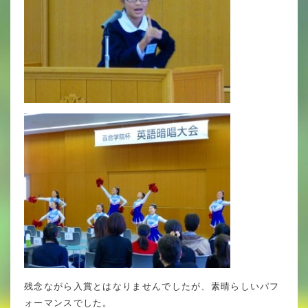
年間行事
行事紹介
校外学習・宿泊行事
新入生募集要項
入学金・学費
優遇制度
転編入試験について
保護者の声・入試関連よくある質問
説明会・公開行事
残念ながら入賞とはなりませんでしたが、素晴らしいパフ
ォーマンスでした。