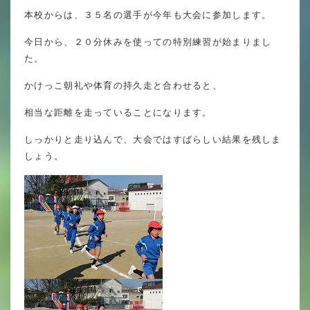
英語力の向上
本校からは、３５名の選手が今年も大会に参加します。
体育と食育
今日から、２０分休みを使っての特別練習が始まりまし
た。
クラブ活動
かけっこ朝礼や体育の持久走と合わせると、
委員会
相当な距離を走っていることになります。
しっかりと走り込んで、大会ではすばらしい結果を残しま
しょう。
百合学院小学校の一日
学校図書館
All in School
学校感染症に関する 報告書・登校
許可証