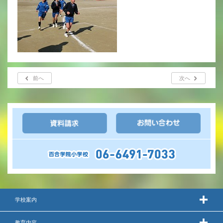
年間行事
行事紹介
校外学習・宿泊行事
前へ
次へ
新入生募集要項
入学金・学費
優遇制度
転編入試験について
保護者の声・入試関連よくある質問
説明会・公開行事
学校案内
教育内容