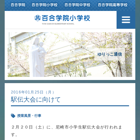
３つの豊かさ・沿革
施設紹介
アクセスマップ
ゆりっこ通信
制服紹介
スクールバス運行
2016年01月25日（月）
駅伝大会に向けて
授業の特色
授業風景・行事
教育の特色
２月２０日（土）に、尼崎市小学生駅伝大会が行われま
進路指導
す。