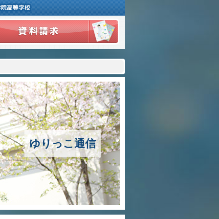
３つの豊かさ・沿革
施設紹介
アクセスマップ
制服紹介
スクールバス運行
ゆりっこ通信
授業の特色
教育の特色
進路指導