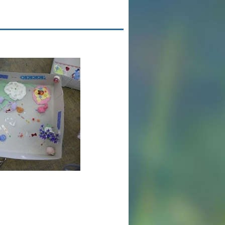
英語力の向上
体育と食育
クラブ活動
委員会
百合学院小学校の一日
学校図書館
All in School
学校感染症に関する 報告書・登校
許可証