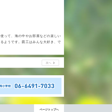
年間行事
行事紹介
校外学習・宿泊行事
を使って、海の中やお部屋などの楽しい
いるようです。図工はみんな大好き、で
新入生募集要項
入学金・学費
次へ
優遇制度
転編入試験について
保護者の声・入試関連よくある質問
説明会・公開行事
ページトップへ