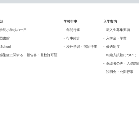
活
学校行事
入学案内
学院小学校の一日
年間行事
新入生募集要項
図書館
行事紹介
入学金・学費
n School
校外学習・宿泊行事
優遇制度
感染症に関する 報告書・登校許可証
転編入試験について
保護者の声・入試関
説明会・公開行事