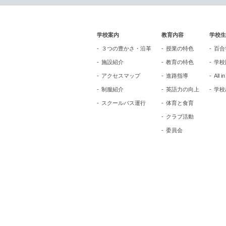
学校案内
教育内容
学校生
３つの豊かさ・沿革
授業の特色
百合
施設紹介
教育の特色
学校
アクセスマップ
進路指導
All i
制服紹介
英語力の向上
学校
スクールバス運行
体育と食育
クラブ活動
委員会