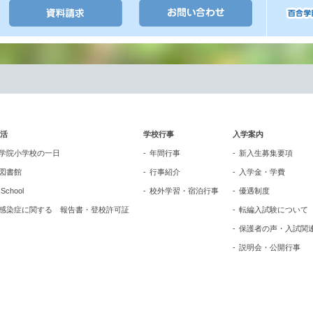
活
学校行事
入学案内
学院小学校の一日
年間行事
新入生募集要項
図書館
行事紹介
入学金・学費
n School
校外学習・宿泊行事
優遇制度
感染症に関する 報告書・登校許可証
転編入試験について
保護者の声・入試関
説明会・公開行事