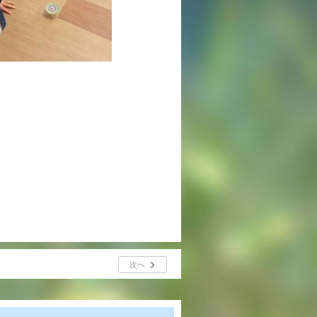
年間行事
行事紹介
校外学習・宿泊行事
新入生募集要項
入学金・学費
優遇制度
転編入試験について
保護者の声・入試関連よくある質問
次へ
説明会・公開行事