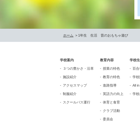
ホーム
> 1年生 生活 昔のおもちゃ遊び
学校案内
教育内容
学校生
３つの豊かさ・沿革
授業の特色
百合
施設紹介
教育の特色
学校
アクセスマップ
進路指導
All i
制服紹介
英語力の向上
学校
スクールバス運行
体育と食育
クラブ活動
委員会