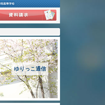
３つの豊かさ・沿革
施設紹介
アクセスマップ
制服紹介
スクールバス運行
ゆりっこ通信
授業の特色
教育の特色
進路指導