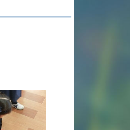
英語力の向上
体育と食育
クラブ活動
委員会
百合学院小学校の一日
学校図書館
All in School
学校感染症に関する 報告書・登校
許可証