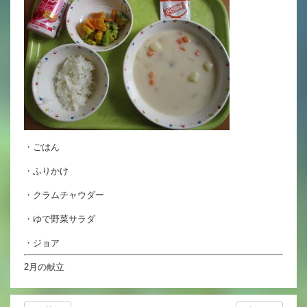
英語力の向上
体育と食育
クラブ活動
委員会
・ごはん
百合学院小学校の一日
・ふりかけ
学校図書館
・クラムチャウダー
All in School
・ゆで野菜サラダ
学校感染症に関する 報告書・登校
・ジョア
許可証
2月の献立