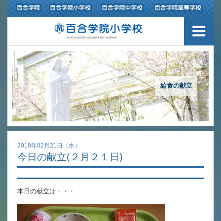
３つの豊かさ・沿革
施設紹介
アクセスマップ
給食の献立
制服紹介
スクールバス運行
2018年02月21日（水）
今日の献立(２月２１日)
授業の特色
教育の特色
本日の献立は・・・
進路指導