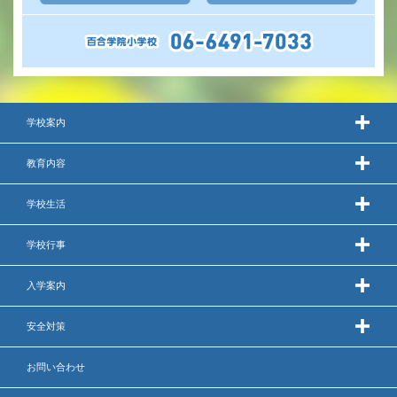
年間行事
行事紹介
校外学習・宿泊行事
学校案内
教育内容
新入生募集要項
学校生活
入学金・学費
優遇制度
学校行事
転編入試験について
入学案内
保護者の声・入試関連よくある質問
安全対策
説明会・公開行事
お問い合わせ