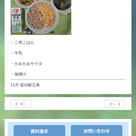
英語力の向上
体育と食育
クラブ活動
委員会
・二色ごはん
・牛乳
・かみかみサラダ
百合学院小学校の一日
・味噌汁
学校図書館
11月 提出献立表
All in School
前へ
次へ
学校感染症に関する 報告書・登校
許可証