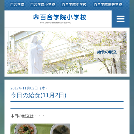
３つの豊かさ・沿革
施設紹介
アクセスマップ
給食の献立
制服紹介
スクールバス運行
2017年11月02日（木）
今日の給食(11月2日)
授業の特色
教育の特色
本日の献立は・・・
進路指導