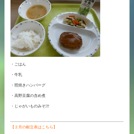
英語力の向上
体育と食育
クラブ活動
委員会
・ごはん
百合学院小学校の一日
・牛乳
学校図書館
・照焼きハンバーグ
All in School
・高野豆腐の含め煮
学校感染症に関する 報告書・登校
・じゃがいものみそ汁
許可証
【２月の献立表はこちら】