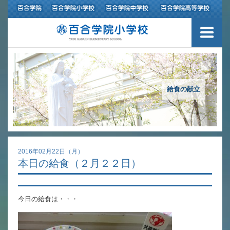
３つの豊かさ・沿革
施設紹介
アクセスマップ
給食の献立
制服紹介
スクールバス運行
2016年02月22日（月）
本日の給食（２月２２日）
授業の特色
教育の特色
今日の給食は・・・
進路指導