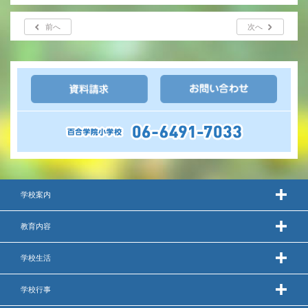
年間行事
前へ
次へ
行事紹介
校外学習・宿泊行事
新入生募集要項
入学金・学費
優遇制度
学校案内
転編入試験について
教育内容
保護者の声・入試関連よくある質問
学校生活
説明会・公開行事
学校行事