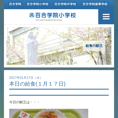
３つの豊かさ・沿革
施設紹介
アクセスマップ
給食の献立
制服紹介
スクールバス運行
2017年01月17日（火）
本日の給食(１月１７日)
授業の特色
教育の特色
今日の献立は・・・
進路指導