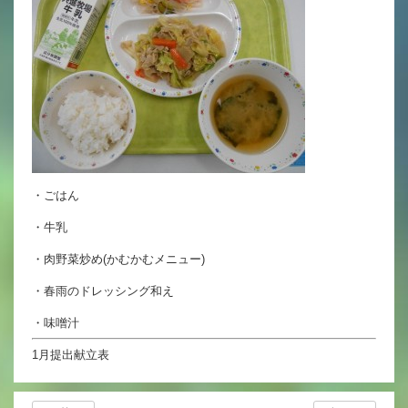
英語力の向上
体育と食育
クラブ活動
委員会
・ごはん
百合学院小学校の一日
・牛乳
学校図書館
・肉野菜炒め(かむかむメニュー)
All in School
・春雨のドレッシング和え
学校感染症に関する 報告書・登校
・味噌汁
許可証
1月提出献立表