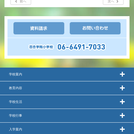
前へ
次へ
年間行事
行事紹介
校外学習・宿泊行事
新入生募集要項
入学金・学費
学校案内
優遇制度
教育内容
転編入試験について
学校生活
保護者の声・入試関連よくある質問
学校行事
説明会・公開行事
入学案内