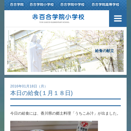
３つの豊かさ・沿革
施設紹介
アクセスマップ
給食の献立
制服紹介
スクールバス運行
2016年01月18日（月）
本日の給食(１月１８日)
授業の特色
教育の特色
今日の給食には、香川県の郷土料理「うちこみ汁」が出ました。
進路指導