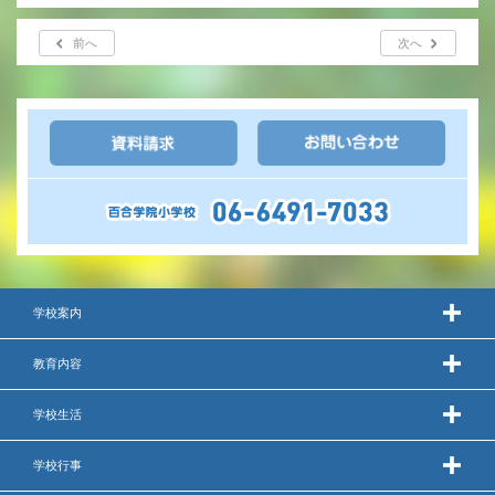
年間行事
前へ
次へ
行事紹介
校外学習・宿泊行事
新入生募集要項
入学金・学費
優遇制度
学校案内
転編入試験について
教育内容
保護者の声・入試関連よくある質問
学校生活
説明会・公開行事
学校行事