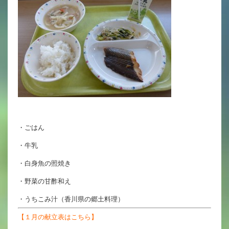
英語力の向上
体育と食育
クラブ活動
委員会
百合学院小学校の一日
・ごはん
学校図書館
・牛乳
All in School
・白身魚の照焼き
学校感染症に関する 報告書・登校
・野菜の甘酢和え
許可証
・うちこみ汁（香川県の郷土料理）
【１月の献立表はこちら】