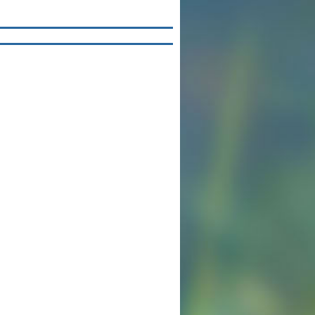
英語力の向上
体育と食育
クラブ活動
委員会
百合学院小学校の一日
学校図書館
All in School
学校感染症に関する 報告書・登校
許可証