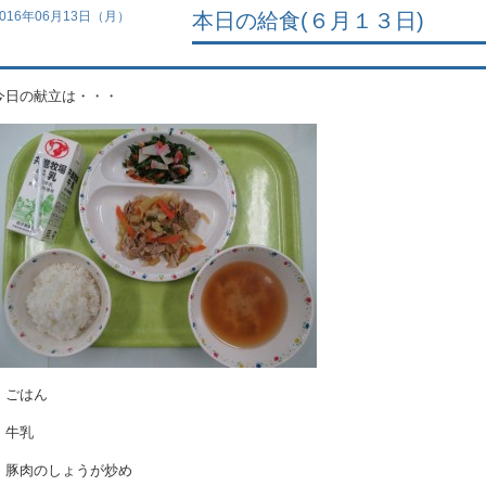
2016年06月13日（月）
本日の給食(６月１３日)
今日の献立は・・・
・ごはん
・牛乳
・豚肉のしょうが炒め