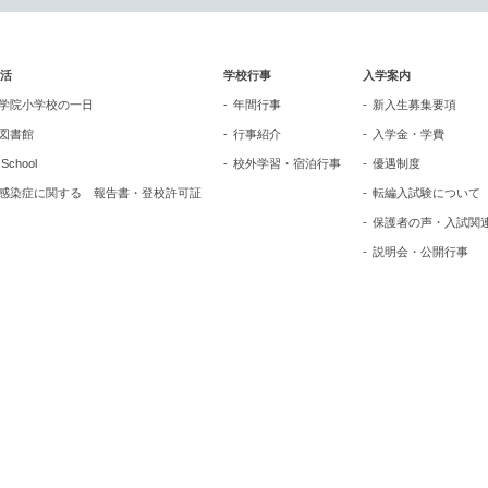
活
学校行事
入学案内
学院小学校の一日
年間行事
新入生募集要項
図書館
行事紹介
入学金・学費
n School
校外学習・宿泊行事
優遇制度
感染症に関する 報告書・登校許可証
転編入試験について
保護者の声・入試関
説明会・公開行事