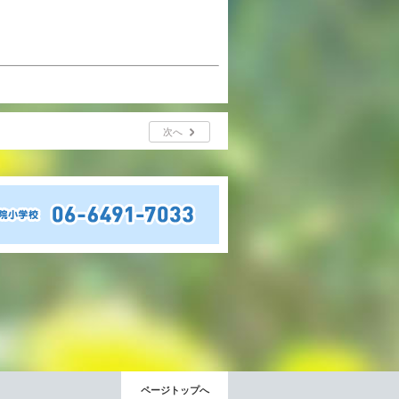
年間行事
行事紹介
校外学習・宿泊行事
次へ
新入生募集要項
入学金・学費
優遇制度
転編入試験について
保護者の声・入試関連よくある質問
説明会・公開行事
ページトップへ