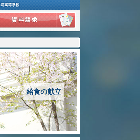
３つの豊かさ・沿革
施設紹介
アクセスマップ
制服紹介
スクールバス運行
給食の献立
授業の特色
教育の特色
進路指導