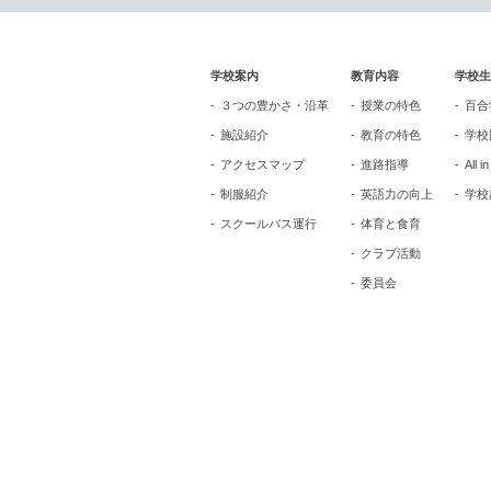
学校案内
教育内容
学校生
３つの豊かさ・沿革
授業の特色
百合
施設紹介
教育の特色
学校
アクセスマップ
進路指導
All i
制服紹介
英語力の向上
学校
スクールバス運行
体育と食育
クラブ活動
委員会