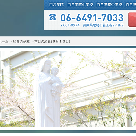
ホーム
>
給食の献立
> 本日の給食(６月１３日)