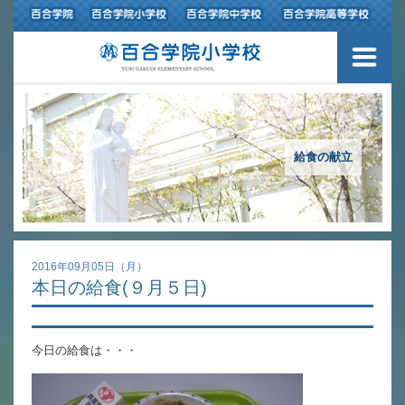
３つの豊かさ・沿革
施設紹介
アクセスマップ
給食の献立
制服紹介
スクールバス運行
2016年09月05日（月）
本日の給食(９月５日)
授業の特色
教育の特色
今日の給食は・・・
進路指導