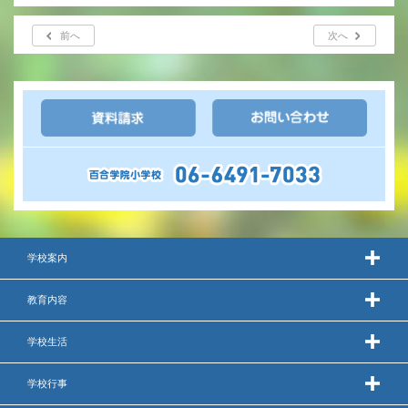
年間行事
前へ
次へ
行事紹介
校外学習・宿泊行事
新入生募集要項
入学金・学費
優遇制度
学校案内
転編入試験について
教育内容
保護者の声・入試関連よくある質問
学校生活
説明会・公開行事
学校行事