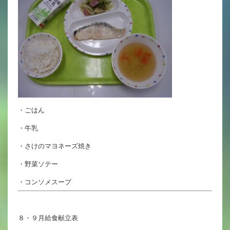
英語力の向上
体育と食育
クラブ活動
委員会
・ごはん
百合学院小学校の一日
・牛乳
学校図書館
・さけのマヨネーズ焼き
All in School
・野菜ソテー
学校感染症に関する 報告書・登校
・コンソメスープ
許可証
８・９月給食献立表