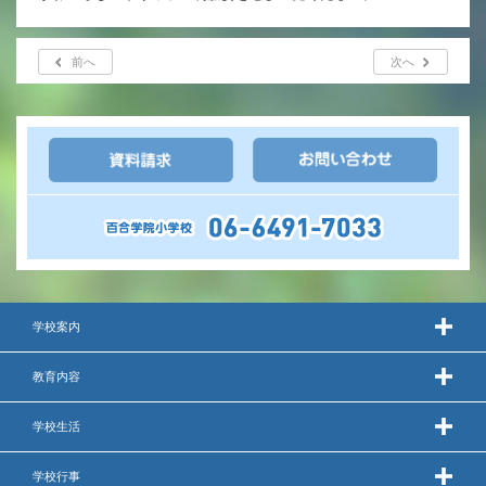
英語力の向上
体育と食育
前へ
次へ
クラブ活動
委員会
百合学院小学校の一日
学校図書館
学校案内
All in School
教育内容
学校感染症に関する 報告書・登校
許可証
学校生活
学校行事