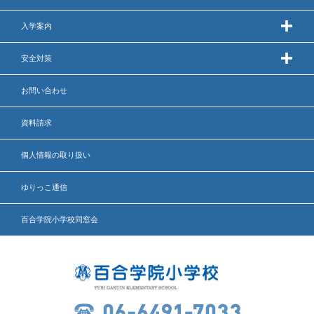
年間行事
入学案内
行事紹介
安全対策
校外学習・宿泊行事
お問い合わせ
資料請求
新入生募集要項
個人情報の取り扱い
入学金・学費
ゆりっこ通信
優遇制度
百合学院小学校同窓会
転編入試験について
保護者の声・入試関連よくある質問
説明会・公開行事