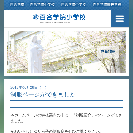
３つの豊かさ・沿革
施設紹介
アクセスマップ
更新情報
制服紹介
スクールバス運行
2015年06月29日（月）
制服ページができました
授業の特色
教育の特色
本ホームページの学校案内の中に、「制服紹介」のページができ
ました。
進路指導
かわいらしいゆりっ子の制服姿をぜひご覧ください。