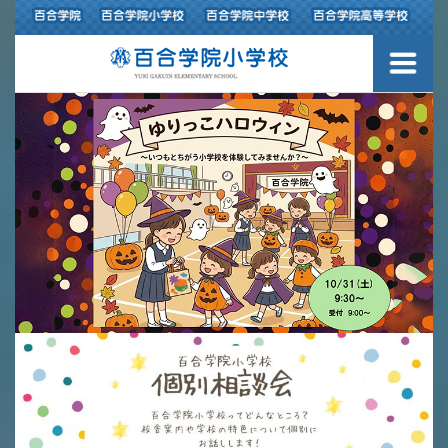
３つの豊かさ・沿革
施設紹介
アクセスマップ
制服紹介
スクールバス運行
授業の特色
教育の特色
進路指導