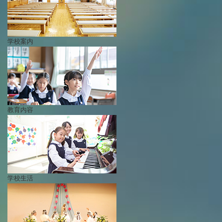
年間行事
行事紹介
学校案内
校外学習・宿泊行事
新入生募集要項
教育内容
入学金・学費
優遇制度
転編入試験について
保護者の声・入試関連よくある質問
学校生活
説明会・公開行事