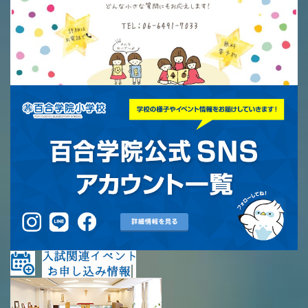
英語力の向上
体育と食育
クラブ活動
委員会
百合学院小学校の一日
学校図書館
All in School
学校感染症に関する 報告書・登校
許可証