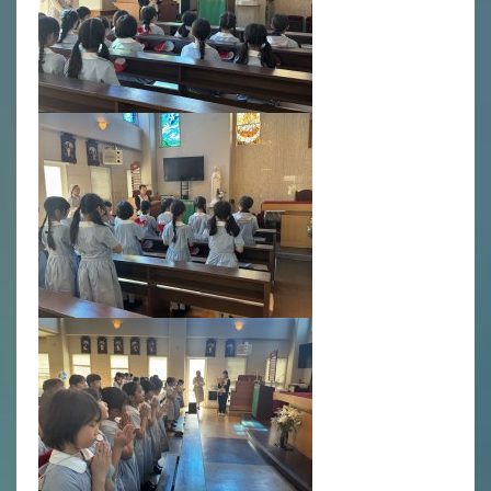
年間行事
行事紹介
校外学習・宿泊行事
新入生募集要項
入学金・学費
優遇制度
転編入試験について
保護者の声・入試関連よくある質問
説明会・公開行事