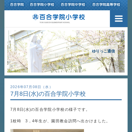
３つの豊かさ・沿革
施設紹介
アクセスマップ
ゆりっこ通信
制服紹介
スクールバス運行
2026年07月08日（水）
7月8日(水)の百合学院小学校
授業の特色
7月8日(水)の百合学院小学校の様子です。
教育の特色
1校時 3，4年生が、園田教会訪問へ出かけました。
進路指導