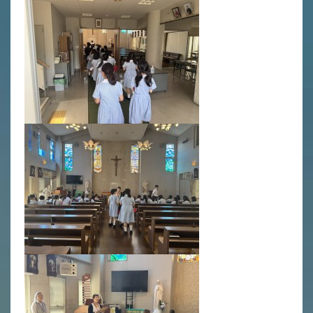
英語力の向上
体育と食育
クラブ活動
委員会
百合学院小学校の一日
学校図書館
All in School
学校感染症に関する 報告書・登校
許可証