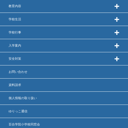
年間行事
教育内容
行事紹介
学校生活
校外学習・宿泊行事
学校行事
入学案内
新入生募集要項
安全対策
入学金・学費
お問い合わせ
優遇制度
資料請求
転編入試験について
個人情報の取り扱い
保護者の声・入試関連よくある質問
ゆりっこ通信
説明会・公開行事
百合学院小学校同窓会