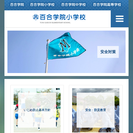
３つの豊かさ・沿革
施設紹介
アクセスマップ
安全対策
制服紹介
スクールバス運行
授業の特色
いじめ防止基本方針
安全・防災教育
教育の特色
進路指導