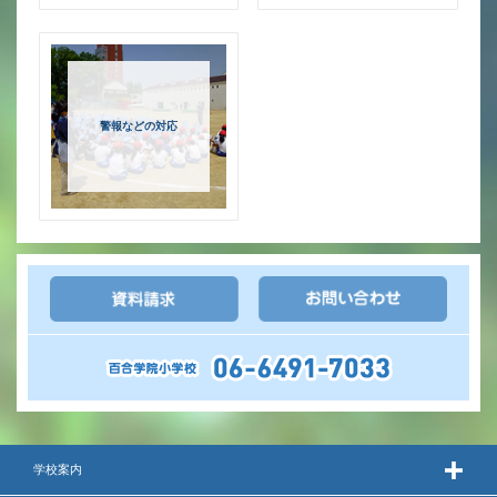
英語力の向上
体育と食育
クラブ活動
警報などの対応
委員会
百合学院小学校の一日
学校図書館
All in School
学校感染症に関する 報告書・登校
許可証
学校案内