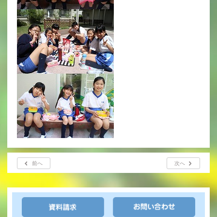
年間行事
行事紹介
校外学習・宿泊行事
新入生募集要項
入学金・学費
優遇制度
転編入試験について
前へ
次へ
保護者の声・入試関連よくある質問
説明会・公開行事