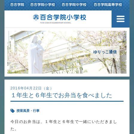
３つの豊かさ・沿革
施設紹介
アクセスマップ
ゆりっこ通信
制服紹介
スクールバス運行
2016年04月22日（金）
１年生と６年生でお弁当を食べました
授業の特色
授業風景・行事
教育の特色
今日のお弁当は、１年生と６年生で一緒にいただきまし
進路指導
た。