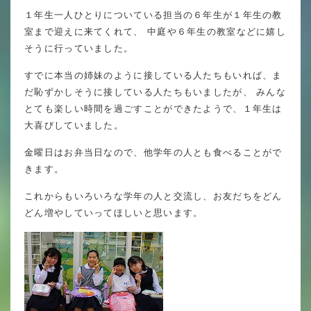
英語力の向上
１年生一人ひとりについている担当の６年生が１年生の教
室まで迎えに来てくれて、 中庭や６年生の教室などに嬉し
体育と食育
そうに行っていました。
クラブ活動
すでに本当の姉妹のように接している人たちもいれば、ま
委員会
だ恥ずかしそうに接している人たちもいましたが、 みんな
とても楽しい時間を過ごすことができたようで、１年生は
大喜びしていました。
金曜日はお弁当日なので、他学年の人とも食べることがで
百合学院小学校の一日
きます。
学校図書館
これからもいろいろな学年の人と交流し、お友だちをどん
どん増やしていってほしいと思います。
All in School
学校感染症に関する 報告書・登校
許可証